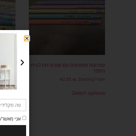
עפרונות ממותגים עם שם וכיתה לבית
עפרונות
הספר
לילדים, 
ing From:
42.50
₪
Starting From:
options
Select options
אני מאשר/ת
10% הנחה על רכישה ראשונה באתר במילוי הפר