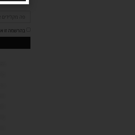
ו
בהרשמה זו אנ
מיד
מדי
ביט
תנא
תקנ
מדי
הצה