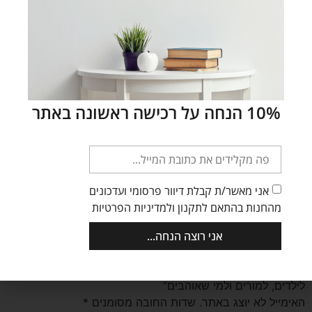
הוספה לסל
מק"ט:
personalized-pencils-02
קטגוריה:
חזרה לבית הספר
תגיות:
עפרונות ממותגים
,
עפרונות עם חריטות
,
עפרונות עם
10% הנחה על רכישה ראשונה באתר
משפטי השראה
חוות דעת (0)
אני מאשר/ת קבלת דיוור פרסומי ועדכונים
חוות דעת
מהחנות בהתאם לתקנון ולמדיניות הפרטיות
אני רוצה הנחה...
אין עדיין חוות דעת.
היה הראשון לכתוב סקירה “עפרונות עם חריטת משפטי השראה
לילדים, למורים ולמי שאוהבים”
האימייל לא יוצג באתר.
שדות החובה מסומנים
*