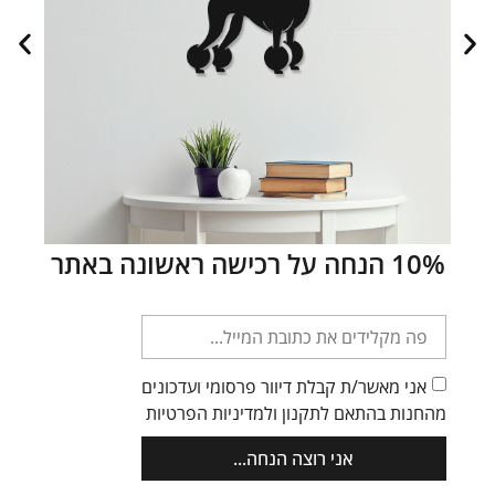
טוֹקוֹ – קישוט זוהר בחושך לקיר
קולקציית חייזרים – ערכת
קישוטי קיר זוהרים בחושך
350.00
₪
–
150.00
₪
בגודל מיוחד
199.00
₪
בחר אפשרויות
הוספה לסל
10% הנחה על רכישה ראשונה באתר
אני מאשר/ת קבלת דיוור פרסומי ועדכונים
מהחנות בהתאם לתקנון ולמדיניות הפרטיות
אני רוצה הנחה...