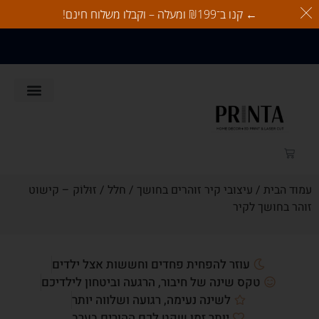
← קנו ב־₪199 ומעלה – וקבלו משלוח חינם!
משלוח חינם בהזמנות מעל 350
ש"ח
לאוהבי כלבים
זוהרים בחושך
לאוהבי חתולים
כל המוצרים
עמוד הבית
/
עיצובי קיר זוהרים בחושך
/
חלל
/ זוּלוֹק – קישוט
זוהר בחושך לקיר
עוזר להפחית פחדים וחששות אצל ילדים
טקס שינה של חיבור, הרגעה וביטחון לילדיכם
לשינה נעימה, רגועה ושלווה יותר
יותר זמן שקט לכם ההורים בערב