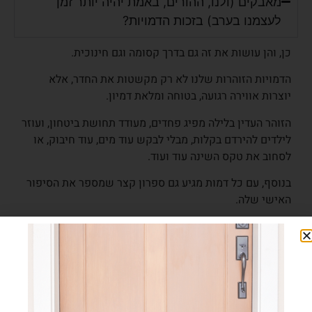
האם ילדים באמת נרדמים מהר יותר וללא
מאבקים (ולנו, ההורים, באמת יהיה יותר זמן
לעצמנו בערב) בזכות הדמויות?
כן, והן עושות את זה גם בדרך קסומה וגם חינוכית.
הדמויות הזוהרות שלנו לא רק מקשטות את החדר, אלא
יוצרות אווירה רגועה, בטוחה ומלאת דמיון.
הזוהר העדין בלילה מפיג פחדים, מעודד תחושת ביטחון, ועוזר
לילדים להירדם בקלות, מבלי לבקש עוד מים, עוד חיבוק, או
לסחוב את טקס השינה עוד ועוד.
בנוסף, עם כל דמות מגיע גם ספרון קצר שמספר את הסיפור
האישי שלה.
הסיפור מעניק לילד חיבור רגשי לדמות, ומעביר מסרים של
אומץ, ביטחון ואהבה, כך שהילדים לא רק הולכים לישון עם
חיוך, אלא גם מרגישים שהם לא לבד בלילה.