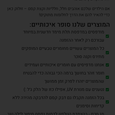
אם הילדים שלכם אוהבים חלל, חלליות וקצת קסם – זוּלוֹק כאן
כדי להאיר להם את הדרך לחלומות מתוקים!
המוצרים שלנו סופר איכותיים:
מודפסים במדפסת תלת מימד חדשנית במיוחד
עבורכם רק לאחר ההזמנה
כל המוצרים עשויים מחומרים טבעיים המופקים
מתירס וקנה סוכר
אנחנו מדפיסים עם חומרים איכותיים ועמידים
חומר זוהר בחושך ברמה הכי גבוהה כדי להבטיח
שהמוצרים יזהרו לפרק זמן ממושך
נטענים עם מנורת UV, אפילו כזו של הלק ג׳ל :)
בכל הזמנה תקבלו גם דבק קסם להדבקה מהירה ללא
קדיחות וסימנים
תג חכם - בהצמדת הטלפון לדמות נפתח סיפור לילה טוב