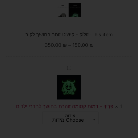
-
קישוט
זוהר
בחושך
לקיר
This item:
זוּלוֹק - קישוט זוהר בחושך לקיר
350.00
₪
–
150.00
₪
פְּרִיזִי
-
דמות
קסומה
זוהרת
בחושך
לחדרי
ילדים
1
×
פְּרִיזִי - דמות קסומה זוהרת בחושך לחדרי ילדים
מידות