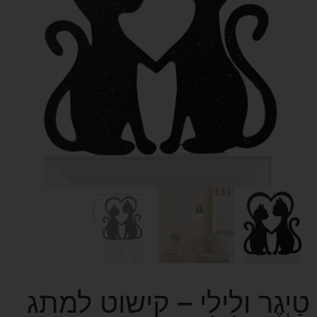
טַיְגֶר ולִילִי – קישוט למתג