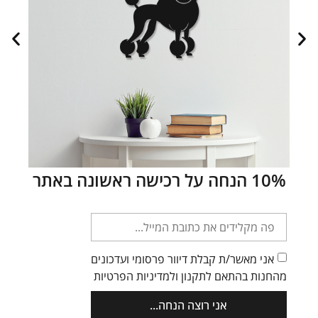
מידע נוסף
חוות דעת (0)
מידע נוסף
מידות
רוחב 84 מילימטרים, גובה 46 מילימטרים,
עובי 2 מילימטרים
חומר
PLA
משקל
לבדוק
10% הנחה על רכישה ראשונה באתר
מוצרים קשורים
אני מאשר/ת קבלת דיוור פרסומי ועדכונים
מהחנות בהתאם לתקנון ולמדיניות הפרטיות
אני רוצה הנחה...