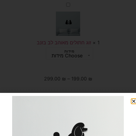
זוג
חתולים
מאוהב
לב
בזנב
1
×
זוג חתולים מאוהב לב בזנב
מידות
299.00
₪
–
199.00
₪
הוספה לסל
קטגוריות:
בעלי חיים
,
חתולים