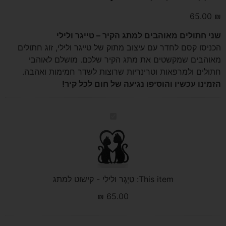
65.00
₪
שני חתולים מאוהבים למתג הקיר – טייגר ולילי
הכניסו קסם לחדר עם עיצוב מתוק של טייגר ולילי, זוג חתולים
מאוהבים שמקשטים את מתג הקיר שלכם. מושלם לאוהבי
חתולים ולמרפאות וטרינריות שרוצות לשדר חמימות ואהבה.
הזמינו עכשיו והוסיפו נגיעה של חום לכל קיר!
טַיְגֶר
ולִילִי
-
קישוט
למתג
This item:
טַיְגֶר ולִילִי - קישוט למתג
₪
65.00