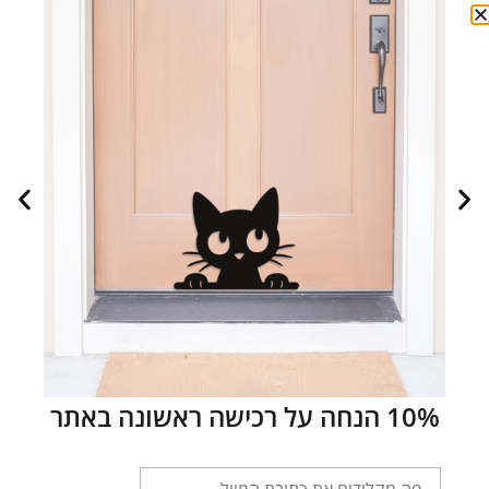
1
×
קוקר ספניאל - קישוט לקיר
מידות
299.00
₪
–
199.00
₪
Please select a purchasable variation for
כלב שיצו - קישוט
הוספה לסל
לקיר
before adding this product to the cart.
מק"ט:
DOG-BREED-04
קטגוריה:
לאוהבי כלבים
תגיות:
קישוט
לקיר כלב שיצו
,
קישוטי קיר
,
קישוטי קיר לאוהבי כלבים
מידע נוסף
חוות דעת (0)
10% הנחה על רכישה ראשונה באתר
מידע נוסף