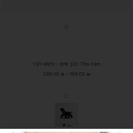
כלב
שיצו
-
קישוט
לקיר
This item:
כלב שיצו - קישוט לקיר
299.00
₪
–
199.00
₪
קוקר
ספניאל
-
קישוט
לקיר