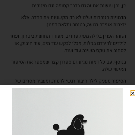
כן, והן עושות את זה גם בדרך קסומה וגם חינוכית.
הדמויות הזוהרות שלנו לא רק מקשטות את החדר, אלא
יוצרות אווירה רגועה, בטוחה ומלאת דמיון.
הזוהר העדין בלילה מפיג פחדים, מעודד תחושת ביטחון, ועוזר
לילדים להירדם בקלות, מבלי לבקש עוד מים, עוד חיבוק, או
לסחוב את טקס השינה עוד ועוד.
בנוסף, עם כל דמות מגיע גם ספרון קצר שמספר את הסיפור
האישי שלה.
הסיפור מעניק לילד חיבור רגשי לדמות, ומעביר מסרים של
אומץ, ביטחון ואהבה, כך שהילדים לא רק הולכים לישון עם
חיוך, אלא גם מרגישים שהם לא לבד בלילה.
ומה זה אומר עבורכם, ההורים?
פחות התעסקות, פחות התנגדויות, פחות רגשות אשם שאתם
כבר כועסים וחסרי סבלנות, ויותר זמן לעצמכם.