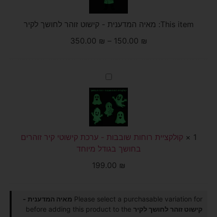
לחושך
לקיר
This item:
מאיה המדענית - קישוט זוהר לחושך לקיר
350.00
₪
–
150.00
₪
קולקציית
רוחות
שובבות
-
ערכת
קישוטי
קיר
זוהרים
1
×
בחושך
קולקציית רוחות שובבות - ערכת קישוטי קיר זוהרים
בגודל
בחושך בגודל מיוחד
מיוחד
199.00
₪
Please select a purchasable variation for
מאיה המדענית -
קישוט זוהר לחושך לקיר
before adding this product to the