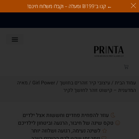
← קנו ב־₪199 ומעלה – וקבלו משלוח חינם!
משלוח חינם בהזמנות מעל 350
ש"ח
לאוהבי כלבים
זוהרים בחושך
לאוהבי חתולים
כל המוצרים
עמוד הבית
/
עיצובי קיר זוהרים בחושך
/
Girl Power
/ מאיה
המדענית – קישוט זוהר לחושך לקיר
עוזר להפחית פחדים וחששות אצל ילדים
טקס שינה של חיבור, הרגעה וביטחון לילדיכם
לשינה נעימה, רגועה ושלווה יותר
יותר זמן שקט לכם ההורים בערב