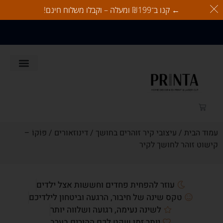
← קנו ב־₪199 ומעלה – וקבלו משלוח חינם!
משלוח חינם בהזמנות מעל 350
ש"ח
לאוהבי כלבים
זוהרים בחושך
לאוהבי חתולים
כל המוצרים
עמוד הבית
/
עיצובי קיר זוהרים בחושך
/
דינוזאורים
/ פּוֹקוֹ –
קישוט זוהר לחושך לקיר
עוזר להפחית פחדים וחששות אצל ילדים
טקס שינה של חיבור, הרגעה וביטחון לילדיכם
לשינה נעימה, רגועה ושלווה יותר
יותר זמן שקט לכם ההורים בערב