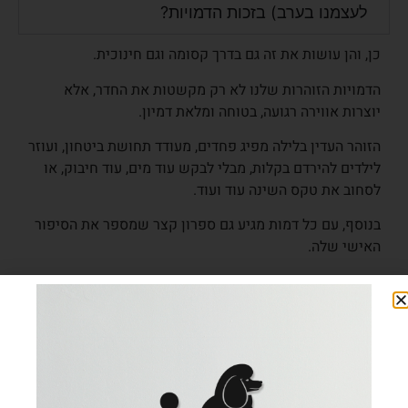
לעצמנו בערב) בזכות הדמויות?
כן, והן עושות את זה גם בדרך קסומה וגם חינוכית.
הדמויות הזוהרות שלנו לא רק מקשטות את החדר, אלא
יוצרות אווירה רגועה, בטוחה ומלאת דמיון.
הזוהר העדין בלילה מפיג פחדים, מעודד תחושת ביטחון, ועוזר
לילדים להירדם בקלות, מבלי לבקש עוד מים, עוד חיבוק, או
לסחוב את טקס השינה עוד ועוד.
בנוסף, עם כל דמות מגיע גם ספרון קצר שמספר את הסיפור
האישי שלה.
הסיפור מעניק לילד חיבור רגשי לדמות, ומעביר מסרים של
אומץ, ביטחון ואהבה, כך שהילדים לא רק הולכים לישון עם
חיוך, אלא גם מרגישים שהם לא לבד בלילה.
ומה זה אומר עבורכם, ההורים?
פחות התעסקות, פחות התנגדויות, פחות רגשות אשם שאתם