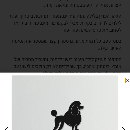
יוצרות אווירה רגועה, בטוחה ומלאת דמיון.
הזוהר העדין בלילה מפיג פחדים, מעודד תחושת ביטחון, ועוזר
לילדים להירדם בקלות, מבלי לבקש עוד מים, עוד חיבוק, או
לסחוב את טקס השינה עוד ועוד.
בנוסף, עם כל דמות מגיע גם ספרון קצר שמספר את הסיפור
האישי שלה.
הסיפור מעניק לילד חיבור רגשי לדמות, ומעביר מסרים של
אומץ, ביטחון ואהבה, כך שהילדים לא רק הולכים לישון עם
חיוך, אלא גם מרגישים שהם לא לבד בלילה.
ומה זה אומר עבורכם, ההורים?
פחות התעסקות, פחות התנגדויות, פחות רגשות אשם שאתם
כבר כועסים וחסרי סבלנות, ויותר זמן לעצמכם.
כמה שעות של שקט בערב, ליהנות מזמן זוגי, אישי, להשלים
עבודה, ואפילו סתם כדי לסדר לעצמכם את המחשבות אחרי
עוד יום עמוס ולחוץ.