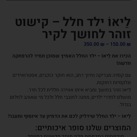
לֵיאוֹ ילד חלל – קישוט
זוהר לחושך לקיר
350.00
₪
–
150.00
₪
הכירו את לֵיאוֹ – ילד החלל האמיץ שמוכן תמיד להרפתקה
חדשה!
עם קסדה מבריקה וחיוך רחב, הוא חוקר כוכבים, אסטרואידים
וגלקסיות רחוקות.
לֵיאוֹ זוהר בחושך ומביא איתו אווירה חללית לכל חדר.
מושלם לחדרי ילדים, מתנה לחובבי חלל ולכל מי שאוהב לחלום
בגדול.
לֵיאוֹ – ילד החלל שידליק לכם את הדמיון עד אינסוף ומעבר!
המוצרים שלנו סופר איכותיים:
מודפסים במדפסת תלת מימד חדשנית במיוחד