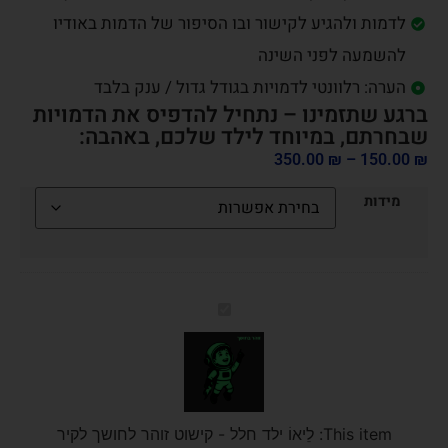
לדמות ולהגיע לקישור ובו הסיפור של הדמות באודיו
להשמעה לפני השינה
הערה: רלוונטי לדמויות בגודל גדול / ענק בלבד
ברגע שתזמינו – נתחיל להדפיס את הדמויות
שבחרתם, במיוחד לילד שלכם, באהבה:
350.00
₪
–
150.00
₪
מידות
לֵיאוֹ
ילד
חלל
-
קישוט
זוהר
לחושך
לקיר
This item:
לֵיאוֹ ילד חלל - קישוט זוהר לחושך לקיר