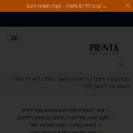
← קנו ב־₪199 ומעלה – וקבלו משלוח חינם!
משלוח חינם בהזמנות מעל 350
ש"ח
לאוהבי כלבים
זוהרים בחושך
לאוהבי חתולים
כל המוצרים
עמוד הבית
/
עיצובי קיר זוהרים בחושך
/
חלל
/ לֵיאוֹ ילד חלל –
קישוט זוהר לחושך לקיר
עוזר להפחית פחדים וחששות אצל ילדים
טקס שינה של חיבור, הרגעה וביטחון לילדיכם
לשינה נעימה, רגועה ושלווה יותר
יותר זמן שקט לכם ההורים בערב