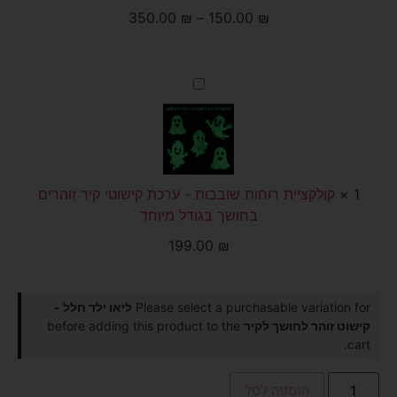
350.00
₪
–
150.00
₪
קולקציית
רוחות
שובבות
-
ערכת
קישוטי
קיר
זוהרים
1
×
בחושך
קולקציית רוחות שובבות - ערכת קישוטי קיר זוהרים
בגודל
בחושך בגודל מיוחד
מיוחד
199.00
₪
Please select a purchasable variation for
לֵיאוֹ ילד חלל -
קישוט זוהר לחושך לקיר
before adding this product to the
cart.
הוספה לסל