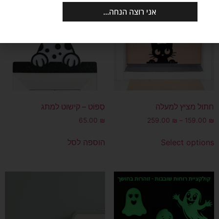
אני רוצה הנחה...
חתול מציץ למעלה
סְפּוֹט – קישוט למתג
65.00
₪
259.00
₪
–
159.00
₪
Select options
הוספה לסל