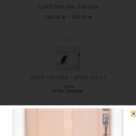
This item:
שלט חתול למטבח
299.00
₪
–
199.00
₪
כלב
מתלקק
-
קישוט
לקיר
סילואט
1
×
כלב מתלקק - קישוט לקיר סילואט
מידות
299.00
₪
–
199.00
₪
Please select a purchasable variation for
שלט חתול למטבח