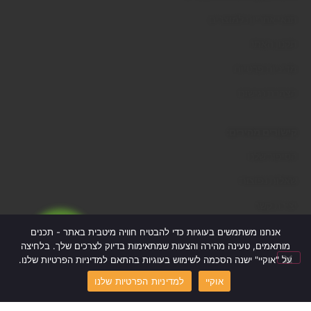
תנאי אחריות למוצרים
תקנון האתר
מדיניות פרטיות
הצהרת נגישות
קישורים מהירים:
הסיפור שלנו
שאלות נפוצות
יצירת קשר
אנחנו משתמשים בעוגיות כדי להבטיח חוויה מיטבית באתר - תכנים
מותאמים, טעינה מהירה והצעות שמתאימות בדיוק לצרכים שלך. בלחיצה
על "אוקיי" ישנה הסכמה לשימוש בעוגיות בהתאם למדיניות הפרטיות שלנו.
2025 © כל העיצובים באתר הינם מקוריים ומוגנים בזכויות יוצרים. חל
איסור מוחלט על שימוש, שכפול, העתקה, הפצה או כל פעולה אחרת
אוקיי
למדיניות הפרטיות שלנו
בעיצובים