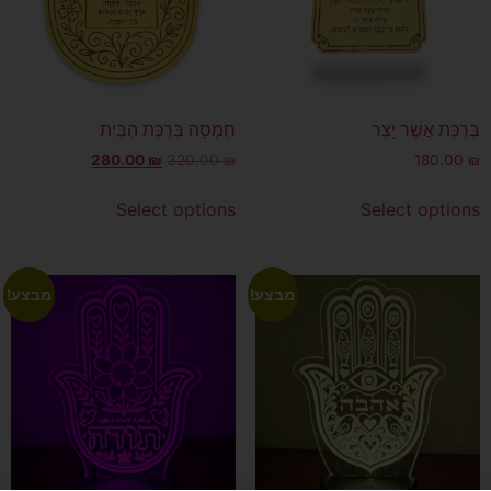
בִּרְכַּת אֲשֶׁר יָצַר
חַמְסָה בִּרְכַּת הַבַּיִת
280.00
₪
320.00
₪
180.00
₪
Select options
Select options
מבצע!
מבצע!