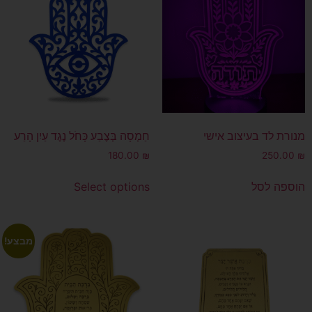
מנורת לד בעיצוב אישי
חַמְסָה בְּצֶבַע כָּחֹל נֶגֶד עַיִן הָרַע
180.00
₪
250.00
₪
הוספה לסל
Select options
מבצע!